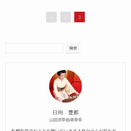
1
2
3
検索
日向 豊都
山田流箏曲演奏家
札幌在住でおことを弾いています♪自分の心が乱れた