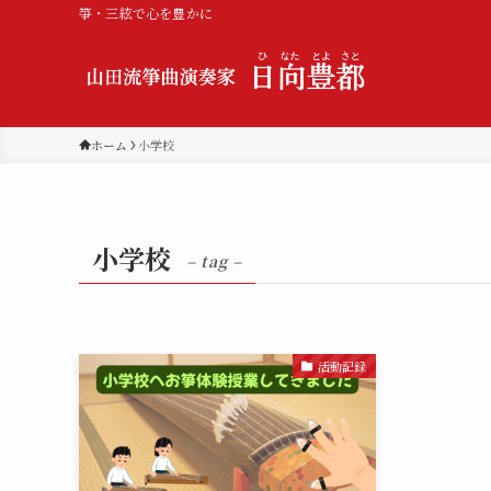
箏・三絃で心を豊かに
ホーム
小学校
小学校
– tag –
活動記録