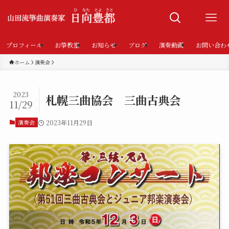
プロフィール
お箏教室
お知らせ
ブログ
演奏動画
お問い合わ
ホーム
演奏会
2023
札幌三曲協会 三曲古典会
11/29
演奏会
2023年11月29日