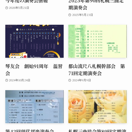
今年度の演奏会情報
2025年第90回札幌三曲定
期演奏会
2026年5月21日
2025年5月23日
琴友会 創始91周年 温習
都山流尺八札幌幹部会 第
会
71回定期演奏会
2024年10月24日
2024年9月9日
第42回現代邦楽演奏会
札幌三曲協会第89回定期演